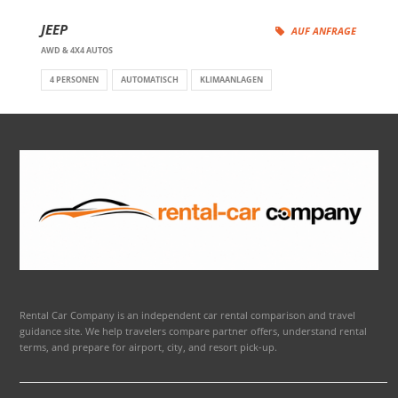
JEEP
AUF ANFRAGE
AWD & 4X4 AUTOS
4 PERSONEN
AUTOMATISCH
KLIMAANLAGEN
Rental Car Company is an independent car rental comparison and travel
guidance site. We help travelers compare partner offers, understand rental
terms, and prepare for airport, city, and resort pick-up.