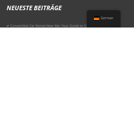
NEUESTE BEITRÄGE
German
Convertible Car Rental Near Me: Your Guide to Open-Air Driving
POPULAR RENTAL DESTINATIONS
Compare rental car options in high-demand travel markets.
Spain car rental
Italy car rental
France car rental
Germany car rental
© 2026 All Rights Reserved Terms of Use and
Datenschutzbestimmungen