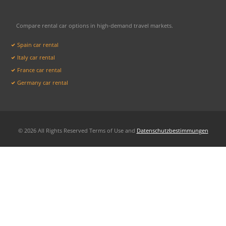
Compare rental car options in high-demand travel markets.
Spain car rental
Italy car rental
France car rental
Germany car rental
© 2026 All Rights Reserved Terms of Use and
Datenschutzbestimmungen