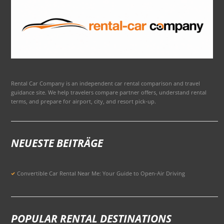
Rental Car Company is an independent car rental comparison and travel
guidance site. We help travelers compare partner offers, understand rental
terms, and prepare for airport, city, and resort pick-up.
NEUESTE BEITRÄGE
Convertible Car Rental Near Me: Your Guide to Open-Air Driving
POPULAR RENTAL DESTINATIONS