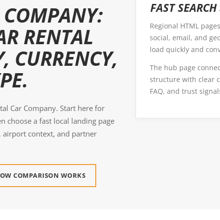
FAST SEARCH
R COMPANY:
Regional HTML pages 
AR RENTAL
social, email, and ge
load quickly and conv
, CURRENCY,
The hub page connec
PE.
structure with clear c
FAQ, and trust signal
ntal Car Company. Start here for
en choose a fast local landing page
, airport context, and partner
OW COMPARISON WORKS