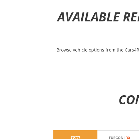
AVAILABLE RE
Browse vehicle options from the Cars4R
CO
TUTTI
FURGONI
(6)