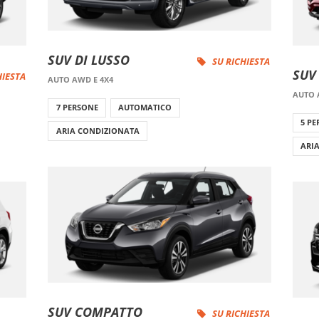
SUV DI LUSSO
SU RICHIESTA
SUV
HIESTA
AUTO AWD E 4X4
AUTO 
7 PERSONE
AUTOMATICO
5 P
ARIA CONDIZIONATA
ARI
SUV COMPATTO
SU RICHIESTA